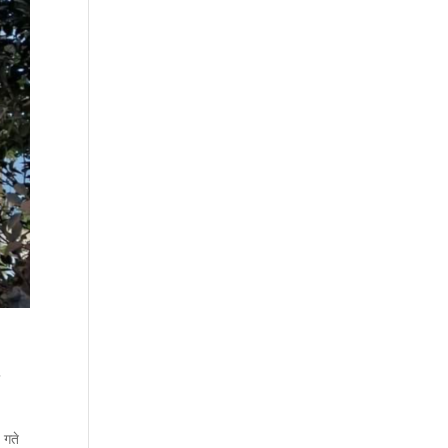
ा
 गते