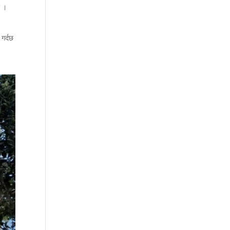
छ ।
 गर्दछ