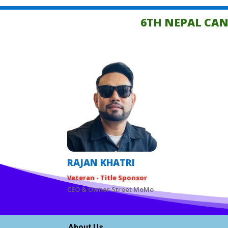
6TH NEPAL CA
RAJAN KHATRI
Veteran - Title Sponsor
CEO & Owner Street MoMo
About Us