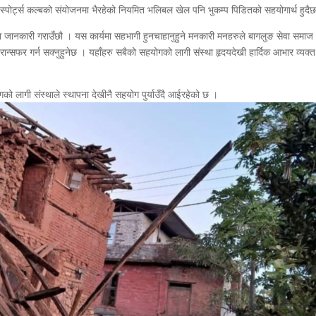
स्पोर्ट्स कल्बको संयोजनमा भैरहेको नियमित भलिबल खेल पनि भुकम्प पिडितको सहयोगार्थ हुदै
ानकारी गराउँछौ । यस कार्यमा सहभागी हुनचाहानुहुने मनकारी मनहरुले बागलुङ सेवा समाज
रान्सफर गर्न सक्नुहुनेछ । यहाँहरु सबैको सहयोगको लागी संस्था हृदयदेखी हार्दिक आभार व्यक्त
ो लागी संस्थाले स्थापना देखीनै सहयोग पुर्याउँदै आईरहेको छ ।