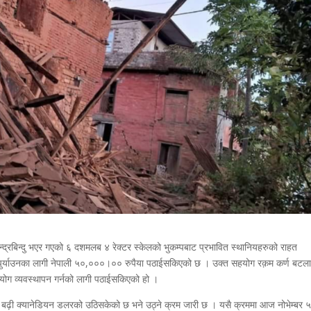
्द्रबिन्दु भएर गएको ६ दशमलब ४ रेक्टर स्केलको भुकम्पबाट प्रभावित स्थानियहरुको राहत
ुर्याउनका लागी नेपाली ५०,०००।०० रुपैया पठाईसकिएको छ । उक्त सहयोग रक़म कर्ण बटल
योग व्यवस्थापन गर्नको लागी पठाईसकिएको हो ।
दा बढ़ी क्यानेडियन डलरको उठिसकेको छ भने उठ्ने क्रम जारी छ । यसै क्रममा आज नोभेम्बर ५